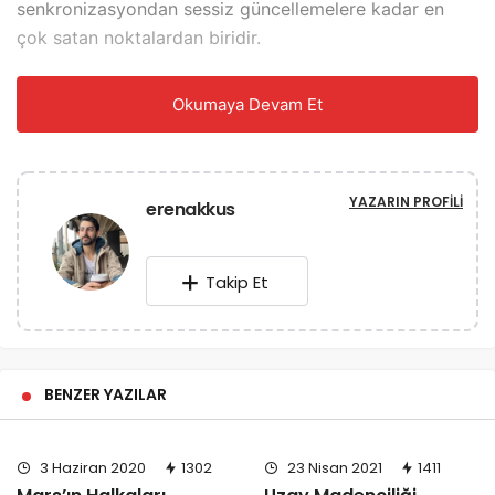
senkronizasyondan sessiz güncellemelere kadar en
çok satan noktalardan biridir.
Çoğunlukla, bu güncellemeler otomatik pilotta; tarayıcı
Okumaya Devam Et
penceresini açıp kapatmanın ötesinde pek bir şey
yapmanız gerekmez. Ancak bazı istisnalar var.
Kapatmadığınız zaman güncellemeler otomatik
yenilenmez.
YAZARIN PROFILI
erenakkus
Chrome’un Güncelleme
Takip Et
Programı
Google’ın herkese açık bir takvimi var Chrome’un
gelecek sürümleri için tahmini lansman tarihlerini içeren
BENZER YAZILAR
vardır. Programın genellikle her bir veya iki ayda bir
yeni bir sürümü vardır. Örneğin, Chrome 80 Aralık
3 Haziran 2020
1302
23 Nisan 2021
1411
2019’da geldi ve onu 2020 Ocak ayının sonunda