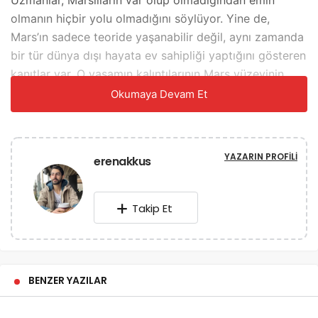
Uzmanlar, Marslıların var olup olmadığından emin
olmanın hiçbir yolu olmadığını söylüyor. Yine de,
Mars’ın sadece teoride yaşanabilir değil, aynı zamanda
bir tür dünya dışı hayata ev sahipliği yaptığını gösteren
kanıtlar var. O yaşamın kalıntılarının Mars yüzeyinin
altında hala keşfedilmemiş olması bile mümkündür.
Okumaya Devam Et
Mars manzarası dünyaya şapka çıkartıyor. En yüksek
zirvesi Olympus Dağı, 26.000 metre (85.000 fit)
YAZARIN PROFILI
erenakkus
Avrupa Uzay Ajansı’na göre, onu çevreleyen ovanın
üstünde. Everest Dağı’ndan üç kat daha uzun. Bu
jeolojik oluşumlardan bazıları eski volkanik aktivite
Takip Et
veya Mars’ın şiddetli rüzgarları ile açıklanabilir, Brown
Üniversitesi’nden bir jeolog James W. Head, “Mars
Jeolojisi: Dünya Tabanlı Analoglardan Kanıt” yazdı
(Cambridge University Press, 2007 ). Ancak diğerleri
BENZER YAZILAR
açıkça eski su kütlelerinin kalıntılarıdır. Örneğin,
Mars’taki görünür nehir yatakları, dipleri düzleşmiş