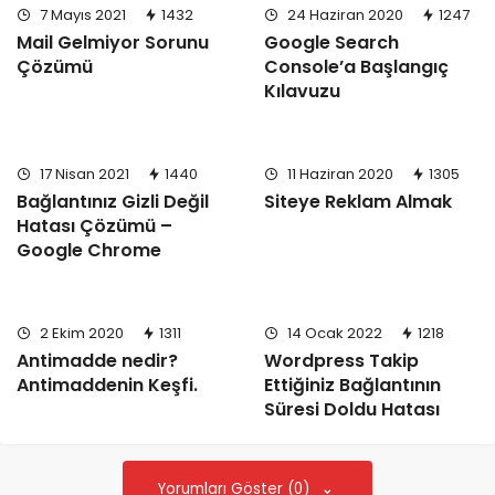
görünen büyük kraterlerle bitme eğilimindedir. Bu, eski
7 Mayıs 2021
1432
24 Haziran 2020
1247
Mail Gelmiyor Sorunu
Google Search
nehirlerin oraya tortu bıraktığının ve Mars manzarasının
Çözümü
Console’a Başlangıç ​​
bir zamanlar nehirler, göller ve denizler tarafından
Kılavuzu
yönetildiğinin bir işaretidir.
Ancak eski Mars’ın sularla kaplı olduğu modern fikir
birliği önemli bir soruyu gündeme getiriyor: Tüm bu
17 Nisan 2021
1440
11 Haziran 2020
1305
suya ne oldu?
Bağlantınız Gizli Değil
Siteye Reklam Almak
Hatası Çözümü –
Google Chrome
2 Ekim 2020
1311
14 Ocak 2022
1218
Antimadde nedir?
Wordpress Takip
Antimaddenin Keşfi.
Ettiğiniz Bağlantının
Süresi Doldu Hatası
Yorumları Göster (0)